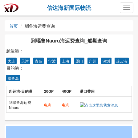
信达海新国际物流
Togg
navig
首页
瑙鲁海运费查询
到瑙鲁Nauru海运费查询_船期查询
起运港：
大连
天津
青岛
宁波
上海
厦门
广州
深圳
连云港
目的港：
瑙鲁岛
起运港-目的港
20GP
40GP
港口费用
到瑙鲁海运费
电询
电询
Nauru