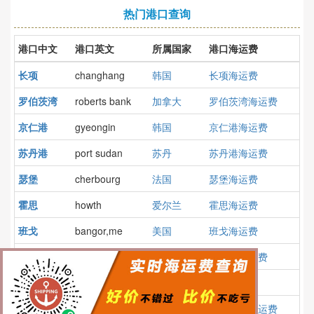
热门港口查询
港口中文
港口英文
所属国家
港口海运费
长项
changhang
韩国
长项海运费
罗伯茨湾
roberts bank
加拿大
罗伯茨湾海运费
京仁港
gyeongin
韩国
京仁港海运费
苏丹港
port sudan
苏丹
苏丹港海运费
瑟堡
cherbourg
法国
瑟堡海运费
霍思
howth
爱尔兰
霍思海运费
班戈
bangor,me
美国
班戈海运费
塔伯特
tarbert
英国
塔伯特海运费
蔚山
ulsan
韩国
蔚山海运费
哥打巴鲁
kota bharu
马来西亚
哥打巴鲁海运费