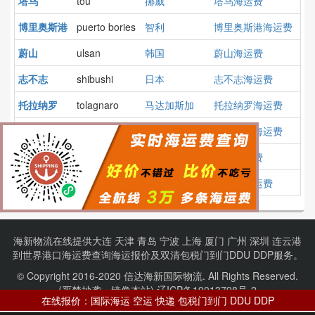
塔乌
tou
挪威
塔乌海运费
博里奥斯港
puerto bories
智利
博里奥斯港海运费
蔚山
ulsan
韩国
蔚山海运费
志不志
shibushi
日本
志不志海运费
托拉纳罗
tolagnaro
马达加斯加
托拉纳罗海运费
撒马尔罕
samarcant
乌兹别克斯坦
撒马尔罕海运费
丽水
yosu
韩国
丽水海运费
梅诺卡
menorca
西班牙
梅诺卡海运费
海新物流在线提供
大连
天津
青岛
宁波
上海
厦门
广州
深圳
连云港
到
世界港口
海运费查询
海运报价
及
双清包税门到门
DDU DDP服务。
© Copyright 2016-2020 信达海新国际物流. All Rights Reserved.
(严禁抄袭、镜像本站).
辽ICP备19013798号-2
在线报价：国际海运 空运 快递 包税门到门 DDU DDP
项目合作：【QQ】1075827414 【电话】13604081355