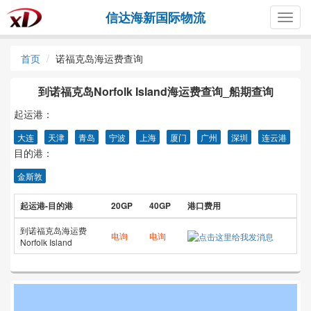
信达海新国际物流
Togg
navig
首页
诺福克岛海运费查询
到诺福克岛Norfolk Island海运费查询_船期查询
起运港：
大连
天津
青岛
宁波
上海
厦门
广州
深圳
连云港
目的港：
金斯敦
起运港-目的港
20GP
40GP
港口费用
到诺福克岛海运费
电询
电询
Norfolk Island