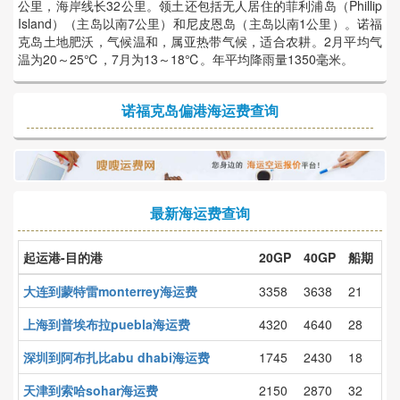
公里，海岸线长32公里。领土还包括无人居住的菲利浦岛（Phillip
Island）（主岛以南7公里）和尼皮恩岛（主岛以南1公里）。诺福
克岛土地肥沃，气候温和，属亚热带气候，适合农耕。2月平均气
温为20～25℃，7月为13～18℃。年平均降雨量1350毫米。
诺福克岛偏港海运费查询
最新海运费查询
起运港-目的港
20GP
40GP
船期
大连到蒙特雷monterrey海运费
3358
3638
21
上海到普埃布拉puebla海运费
4320
4640
28
深圳到阿布扎比abu dhabi海运费
1745
2430
18
天津到索哈sohar海运费
2150
2870
32