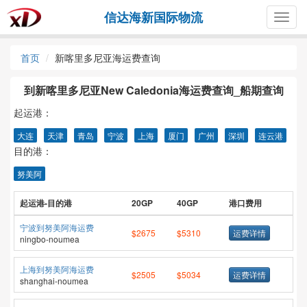
信达海新国际物流
Togg
navig
首页
新喀里多尼亚海运费查询
到新喀里多尼亚New Caledonia海运费查询_船期查询
起运港：
大连
天津
青岛
宁波
上海
厦门
广州
深圳
连云港
目的港：
努美阿
起运港-目的港
20GP
40GP
港口费用
宁波到努美阿海运费
$2675
$5310
运费详情
ningbo-noumea
上海到努美阿海运费
$2505
$5034
运费详情
shanghai-noumea