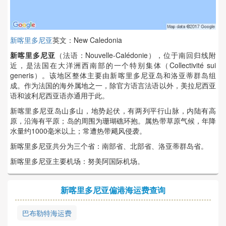
新喀里多尼亚
英文：New Caledonia
新喀里多尼亚
（法语：Nouvelle-Calédonie），位于南回归线附
近，是法国在大洋洲西南部的一个特别集体（Collectivité sui
generis）。该地区整体主要由新喀里多尼亚岛和洛亚蒂群岛组
成。作为法国的海外属地之一，除官方语言法语以外，美拉尼西亚
语和波利尼西亚语亦通用于此。
新喀里多尼亚岛山多山，地势起伏，有两列平行山脉，内陆有高
原，沿海有平原；岛的周围为珊瑚礁环抱。属热带草原气候，年降
水量约1000毫米以上；常遭热带飓风侵袭。
新喀里多尼亚共分为三个省：南部省、北部省、洛亚蒂群岛省。
新喀里多尼亚主要机场：努美阿国际机场。
新喀里多尼亚偏港海运费查询
巴布勒特海运费