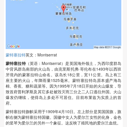
蒙特塞拉特
英文：Montserrat
蒙特塞拉特
（英语：Montserrat）是英国海外领土，为西印度群岛
中背风群岛南部的火山岛，由克里斯托弗·哥伦布在1493年以西班
牙境内的蒙塞拉特山命名。该岛长18公里，宽11公里。岛上有三
座主要的火山，年降雨量1525毫米。蒙特塞拉特岛原本盛产海岛
棉、香蕉、糖和蔬菜等。因为1995年7月18日开始的火山爆发，导
致首府普利茅斯及其它多处被毁灭而三分之二人口逃往外国。火山
爆发仍继续，使得岛上多处不可居住。目前布莱兹为实质上的首
府。
蒙特塞拉特旗帜采用于1909年4月10日。左上部分是英国国旗，旗
帜右侧为蒙特塞拉特国徽。国徽中女人为爱尔兰女性的化身，金色
的竖琴为爱尔兰的另外一个象征。这反映了殖民地的爱尔兰血统。