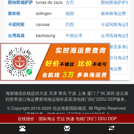
图纳斯德萨萨
tunas de zaza
古巴
图纳斯德萨萨海
索林根
solingen
德国
索林根海运费
卡诺阿斯
canoas
巴西
卡诺阿斯海运费
台湾高雄
kaohsiung
中国台湾
台湾高雄海运费
埃尔塞贡多
el segundo
美国
埃尔塞贡多海运
拉帕尔马
la palma
巴拿马
拉帕尔马海运费
贝伦
belem
巴西
贝伦海运费
海新物流在线提供
大连
天津
青岛
宁波
上海
厦门
广州
深圳
连云港
到
世界港口
海运费查询
海运报价
及
双清包税门到门
DDU DDP服务。
© Copyright 2016-2020 信达海新国际物流. All Rights Reserved.
(严禁抄袭、镜像本站).
辽ICP备19013798号-2
在线报价：国际海运 空运 快递 包税门到门 DDU DDP
项目合作：【QQ】1075827414 【电话】13604081355
波兰港口
伊朗港口
俄罗斯港口
澳大利亚港口
阿联酋港口