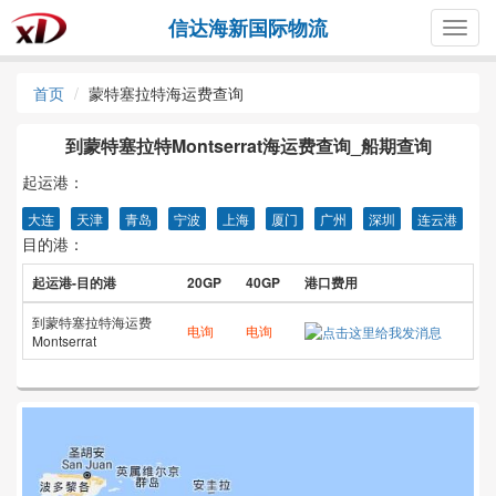
信达海新国际物流
Togg
navig
首页
蒙特塞拉特海运费查询
到蒙特塞拉特Montserrat海运费查询_船期查询
起运港：
大连
天津
青岛
宁波
上海
厦门
广州
深圳
连云港
目的港：
起运港-目的港
20GP
40GP
港口费用
到蒙特塞拉特海运费
电询
电询
Montserrat