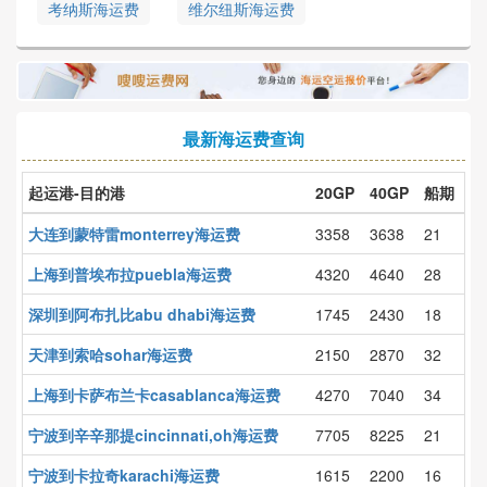
考纳斯海运费
维尔纽斯海运费
最新海运费查询
起运港-目的港
20GP
40GP
船期
大连到蒙特雷monterrey海运费
3358
3638
21
上海到普埃布拉puebla海运费
4320
4640
28
深圳到阿布扎比abu dhabi海运费
1745
2430
18
天津到索哈sohar海运费
2150
2870
32
上海到卡萨布兰卡casablanca海运费
4270
7040
34
宁波到辛辛那提cincinnati,oh海运费
7705
8225
21
宁波到卡拉奇karachi海运费
1615
2200
16