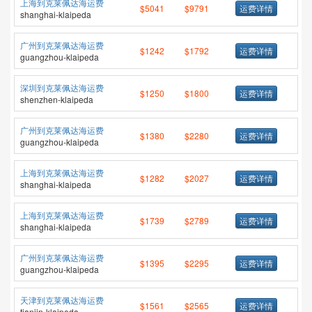
上海到克莱佩达海运费
$5041
$9791
运费详情
shanghai-klaipeda
广州到克莱佩达海运费
$1242
$1792
运费详情
guangzhou-klaipeda
深圳到克莱佩达海运费
$1250
$1800
运费详情
shenzhen-klaipeda
广州到克莱佩达海运费
$1380
$2280
运费详情
guangzhou-klaipeda
上海到克莱佩达海运费
$1282
$2027
运费详情
shanghai-klaipeda
上海到克莱佩达海运费
$1739
$2789
运费详情
shanghai-klaipeda
广州到克莱佩达海运费
$1395
$2295
运费详情
guangzhou-klaipeda
天津到克莱佩达海运费
$1561
$2565
运费详情
tianjin-klaipeda