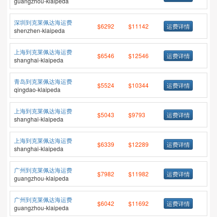
guangzhou-klaipeda
深圳到克莱佩达海运费
$6292
$11142
运费详情
shenzhen-klaipeda
上海到克莱佩达海运费
$6546
$12546
运费详情
shanghai-klaipeda
青岛到克莱佩达海运费
$5524
$10344
运费详情
qingdao-klaipeda
上海到克莱佩达海运费
$5043
$9793
运费详情
shanghai-klaipeda
上海到克莱佩达海运费
$6339
$12289
运费详情
shanghai-klaipeda
广州到克莱佩达海运费
$7982
$11982
运费详情
guangzhou-klaipeda
广州到克莱佩达海运费
$6042
$11692
运费详情
guangzhou-klaipeda