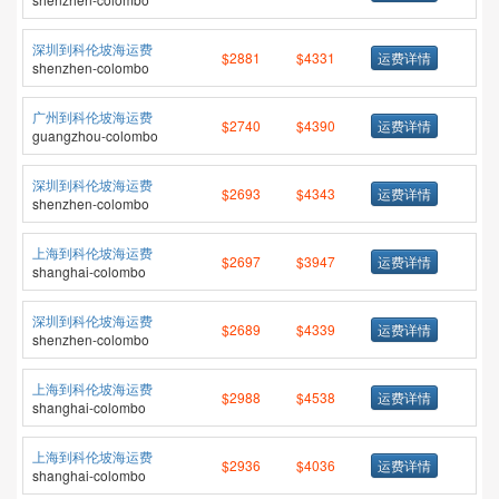
深圳到科伦坡海运费
$2881
$4331
运费详情
shenzhen-colombo
广州到科伦坡海运费
$2740
$4390
运费详情
guangzhou-colombo
深圳到科伦坡海运费
$2693
$4343
运费详情
shenzhen-colombo
上海到科伦坡海运费
$2697
$3947
运费详情
shanghai-colombo
深圳到科伦坡海运费
$2689
$4339
运费详情
shenzhen-colombo
上海到科伦坡海运费
$2988
$4538
运费详情
shanghai-colombo
上海到科伦坡海运费
$2936
$4036
运费详情
shanghai-colombo