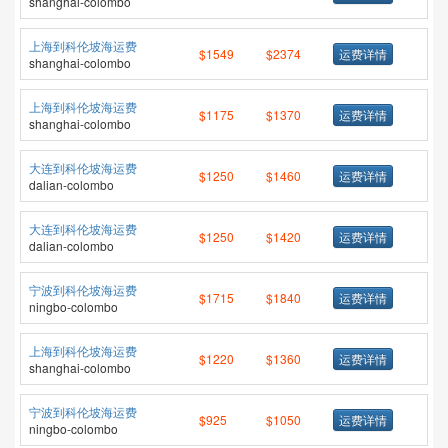
shanghai-colombo
上海到科伦坡海运费
$1549
$2374
运费详情
shanghai-colombo
上海到科伦坡海运费
$1175
$1370
运费详情
shanghai-colombo
大连到科伦坡海运费
$1250
$1460
运费详情
dalian-colombo
大连到科伦坡海运费
$1250
$1420
运费详情
dalian-colombo
宁波到科伦坡海运费
$1715
$1840
运费详情
ningbo-colombo
上海到科伦坡海运费
$1220
$1360
运费详情
shanghai-colombo
宁波到科伦坡海运费
$925
$1050
运费详情
ningbo-colombo