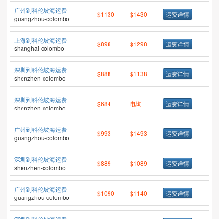
广州到科伦坡海运费
$1130
$1430
运费详情
guangzhou-colombo
上海到科伦坡海运费
$898
$1298
运费详情
shanghai-colombo
深圳到科伦坡海运费
$888
$1138
运费详情
shenzhen-colombo
深圳到科伦坡海运费
$684
电询
运费详情
shenzhen-colombo
广州到科伦坡海运费
$993
$1493
运费详情
guangzhou-colombo
深圳到科伦坡海运费
$889
$1089
运费详情
shenzhen-colombo
广州到科伦坡海运费
$1090
$1140
运费详情
guangzhou-colombo
深圳到科伦坡海运费