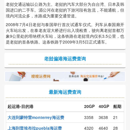
老挝交通运输以公路为主。老挝的汽车大部分为自台湾、日本及韩
国进口的二手车。湄公河在老挝的下游河段有急流，不能通航，但
境内河流众多，水路成为重要交通管道。
2008年7月4日老挝与泰国举行首次试通车仪式。列车从泰国廊开
火车站出发，在泰老友谊大桥进行出入境检查，驶向离老挝首都万
象9公里处的塔纳楞火车站，这条铁路在老挝境内仅长3.5公里，也
是老挝的首条铁路。这条铁路于2009年3月5日正式通车。
老挝偏港海运费查询
最新海运费查询
起运港-目的港
20GP
40GP
船期
大连到蒙特雷monterrey海运费
3358
3638
21
上海到普埃布拉puebla海运费
4320
4640
28