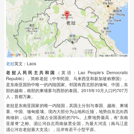
老挝
英文：Laos
老挝人民民主共和国
（英语：Lao People's Democratic
Republic），简称老挝（中华民国、马来西亚和新加坡称寮国），
是东南亚国协中唯一的内陆国家。邻国有西北部的缅甸、中国，东
部的越南，南部的柬埔寨与西部的泰国。2015年10月人口约707万
人，首都万象。
老挝是东南亚国家的唯一内陆国，其国土分别与泰国、越南、柬埔
寨、中国、缅甸接壤。境内大部分为山地和丘陵，地势自东北向西
南倾斜，山地、丘陵占全国面积的70%。上寮地势最高，有“东南
亚屋脊”之称。湄公河自北而南纵贯全国，为最大河流（南乌冮是
湄公河在老挝最大支流），沿岸有若干小型平原。