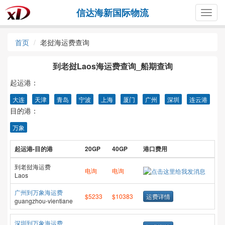
信达海新国际物流
Togg
navig
首页
老挝海运费查询
到老挝Laos海运费查询_船期查询
起运港：
大连
天津
青岛
宁波
上海
厦门
广州
深圳
连云港
目的港：
万象
起运港-目的港
20GP
40GP
港口费用
到老挝海运费
电询
电询
Laos
广州到万象海运费
$5233
$10383
运费详情
guangzhou-vientiane
深圳到万象海运费