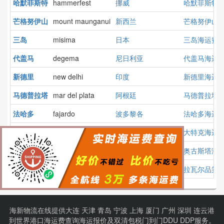
哈默菲斯特
hammerfest
挪威
哈默菲斯特
芒格努伊山
mount maunganui
新西兰
芒格努伊山
三岛
misima
日本
三岛海运费
代盖马
degema
尼日利亚
代盖马海运
新德里
new delhi
印度
新德里海运
马德普拉塔
mar del plata
阿根廷
马德普拉塔
法哈多
fajardo
波多黎各
法哈多海运
大特克
grand turk
特克斯和凯科斯群岛
大特克海运
奥古斯塔
augusta
意大利
奥古斯塔海
拉瓦尔品第
rawalpindi
巴基斯坦
拉瓦尔品第
海新物流在线提供
大连
天津
青岛
宁波
上海
厦门
广州
深圳
连云港
到
世界港口
海运费查询
海运报价
及
双清包税门到门
DDU DDP服务。