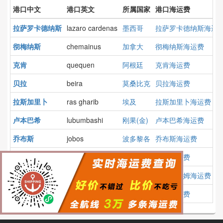
港口中文
港口英文
所属国家
港口海运费
拉萨罗卡德纳斯
lazaro cardenas
墨西哥
拉萨罗卡德纳斯海运
彻梅纳斯
chemainus
加拿大
彻梅纳斯海运费
克肯
quequen
阿根廷
克肯海运费
贝拉
beira
莫桑比克
贝拉海运费
拉斯加里卜
ras gharib
埃及
拉斯加里卜海运费
卢本巴希
lubumbashi
刚果(金)
卢本巴希海运费
乔布斯
jobos
波多黎各
乔布斯海运费
杰考
jakhau
印度
杰考海运费
布里克瑟姆
brixham
英国
布里克瑟姆海运费
大山
taesan
韩国
大山海运费