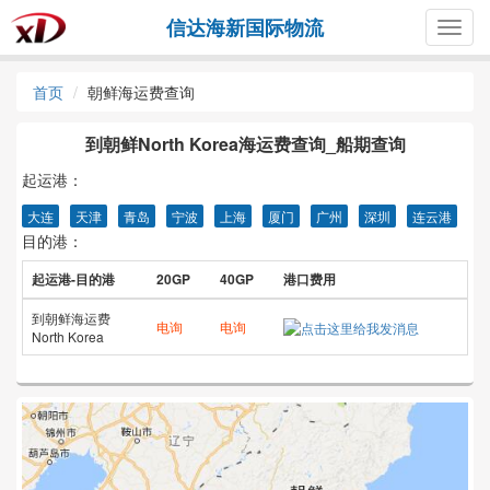
信达海新国际物流
Togg
navig
首页
朝鲜海运费查询
到朝鲜North Korea海运费查询_船期查询
起运港：
大连
天津
青岛
宁波
上海
厦门
广州
深圳
连云港
目的港：
起运港-目的港
20GP
40GP
港口费用
到朝鲜海运费
电询
电询
North Korea