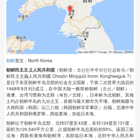
朝鲜
英文：North Korea
朝鲜民主主义人民共和国
（朝鲜语：조선민주주의인민공화국／朝
鮮民主主義人民共和國 Chosŏn Minjujuŭi Inmin Konghwaguk ?）
是位于东亚朝鲜半岛北部的社会主义国家，于第二次世界大战后的
1948年9月9日成立，在中国大陆一般简称朝鲜（조선／朝鮮），
港澳、台湾习惯称为北韩（북한／北韓），日本称为北朝鮮。其领
土约占朝鲜半岛的九分之五，首都与最大都市为平壤。朝鲜南疆与
大韩民国（韩国）以三八线（韩国朝鲜非军事区）分隔，北壤中华
人民共和国和俄罗斯，西临黄海，东临日本海。
朝鲜位于朝鲜半岛北部，北纬37度至43度，东经124度至131度，
面积为120,540平方公里，占据朝鲜半岛总面积的55%。该国三面
沿海﹕西面有黄海和朝鲜湾，东部临日本海，北邻中华人民共和